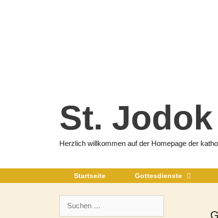
Zum
Inhalt
springen
St. Jodok
Herzlich willkommen auf der Homepage der katholi
Startseite
Gottesdienste
Suchen
nach:
G