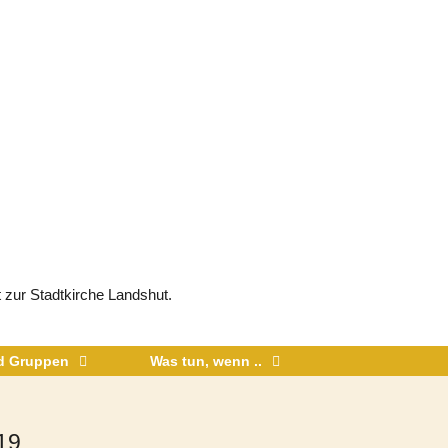
 zur Stadtkirche Landshut.
nd Gruppen
Was tun, wenn ..
19