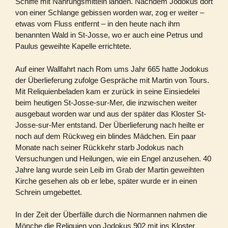
Schiffe mit Nahrungsmitteln landen. Nachdem Jodokus dort
von einer Schlange gebissen worden war, zog er weiter –
etwas vom Fluss entfernt – in den heute nach ihm
benannten Wald in St-Josse, wo er auch eine Petrus und
Paulus geweihte Kapelle errichtete.
Auf einer Wallfahrt nach Rom ums Jahr 665 hatte Jodokus
der Überlieferung zufolge Gespräche mit Martin von Tours.
Mit Reliquienbeladen kam er zurück in seine Einsiedelei
beim heutigen St-Josse-sur-Mer, die inzwischen weiter
ausgebaut worden war und aus der später das Kloster St-
Josse-sur-Mer entstand. Der Überlieferung nach heilte er
noch auf dem Rückweg ein blindes Mädchen. Ein paar
Monate nach seiner Rückkehr starb Jodokus nach
Versuchungen und Heilungen,
wie ein Engel anzusehen
. 40
Jahre lang wurde sein Leib im Grab der Martin geweihten
Kirche gesehen
als ob er lebe
, später wurde er in einen
Schrein umgebettet.
In der Zeit der Überfälle durch die Normannen nahmen die
Mönche die Reliquien von Jodokus 902 mit ins Kloster