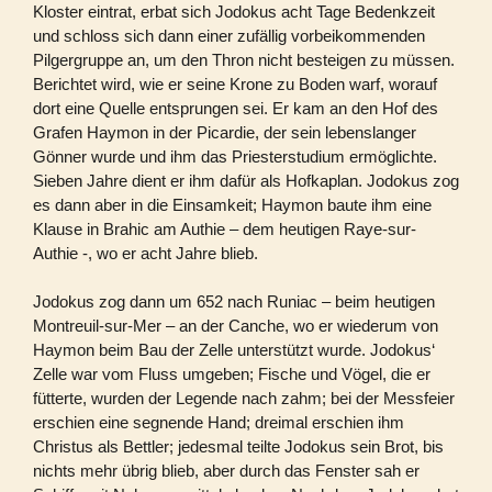
Kloster eintrat, erbat sich Jodokus acht Tage Bedenkzeit
und schloss sich dann einer zufällig vorbeikommenden
Pilgergruppe an, um den Thron nicht besteigen zu müssen.
Berichtet wird, wie er seine Krone zu Boden warf, worauf
dort eine Quelle entsprungen sei. Er kam an den Hof des
Grafen Haymon in der Picardie, der sein lebenslanger
Gönner wurde und ihm das Priesterstudium ermöglichte.
Sieben Jahre dient er ihm dafür als Hofkaplan. Jodokus zog
es dann aber in die Einsamkeit; Haymon baute ihm eine
Klause in Brahic am Authie – dem heutigen Raye-sur-
Authie -, wo er acht Jahre blieb.
Jodokus zog dann um 652 nach Runiac – beim heutigen
Montreuil-sur-Mer – an der Canche, wo er wiederum von
Haymon beim Bau der Zelle unterstützt wurde. Jodokus‘
Zelle war vom Fluss umgeben; Fische und Vögel, die er
fütterte, wurden der Legende nach zahm; bei der Messfeier
erschien eine segnende Hand; dreimal erschien ihm
Christus als Bettler; jedesmal teilte Jodokus sein Brot, bis
nichts mehr übrig blieb, aber durch das Fenster sah er