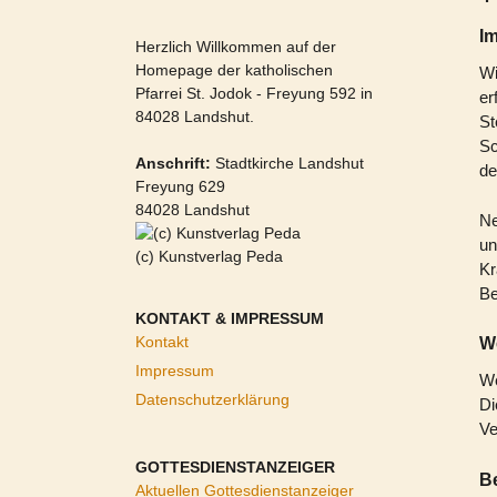
I
Herzlich Willkommen auf der
Homepage der katholischen
Wi
Pfarrei St. Jodok - Freyung 592 in
er
84028 Landshut.
St
Sc
Anschrift:
Stadtkirche Landshut
de
Freyung 629
84028 Landshut
Ne
un
(c) Kunstverlag Peda
Kr
Be
KONTAKT & IMPRESSUM
Kontakt
W
Impressum
We
Datenschutzerklärung
Di
Ve
GOTTESDIENSTANZEIGER
B
Aktuellen Gottesdienstanzeiger