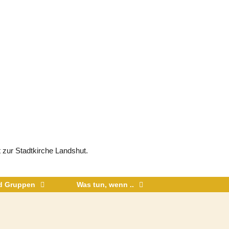
 zur Stadtkirche Landshut.
nd Gruppen
Was tun, wenn ..