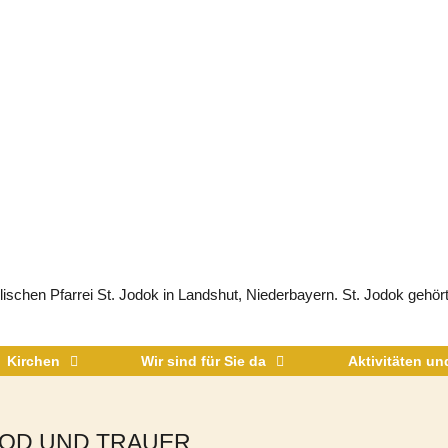
schen Pfarrei St. Jodok in Landshut, Niederbayern. St. Jodok gehört
Kirchen
Wir sind für Sie da
Aktivitäten u
OD UND TRAUER