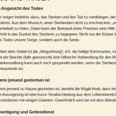
m Angesicht des Todes
r neigen instinktiv dazu, das Sterben und den Tod zu verdrängen, de
fahren. Aus dem Wunsch, einen Sterbenden nicht zu erschrecken,
„e
erbebett zu holen. Dabei kann der Beistand eines Priesters eine Hilf
hritt in das Dunkel
des Sterbens zu begegnen. Nicht nur der Körper b
s Todes unsere Sorge, sondern auch die Seele.
ben dem Gebet ist die „Wegzehrung“, d.h. die heilige Kommunion, 
d der Beichte (falls gewünscht) eine hilfreiche Vorbereitung für den 
ankensalbung kann auch noch gespendet werden, wenn der Sterbende
wusstsein ist.
enn jemand gestorben ist
nn jemand zu Hause gestorben ist, besteht die Möglichkeit, dass e
e Aussegnung ist eine kurze Verabschiedung aus dem Lebensbereic
rstorbenen mit einigen Gebeten. Gewöhnlich wird sie mit dem Abhol
eerdigung und Gottesdienst