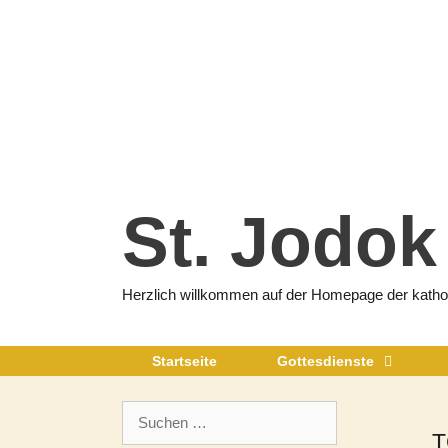
Zum
Inhalt
springen
St. Jodok
Herzlich willkommen auf der Homepage der katholi
Startseite
Gottesdienste
Suchen
nach:
T