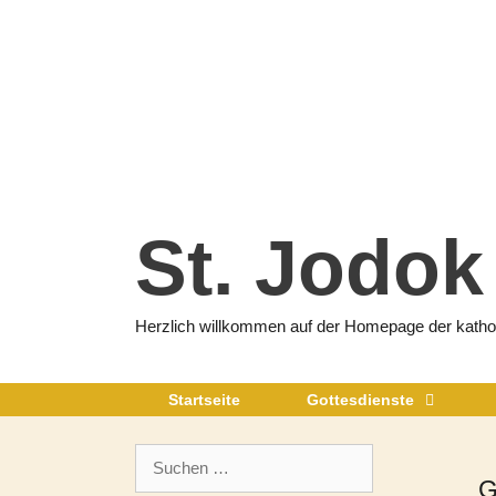
Zum
Inhalt
springen
St. Jodok
Herzlich willkommen auf der Homepage der katholi
Startseite
Gottesdienste
Suchen
nach:
G