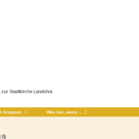
 zur Stadtkirche Landshut.
nd Gruppen
Was tun, wenn ..
19