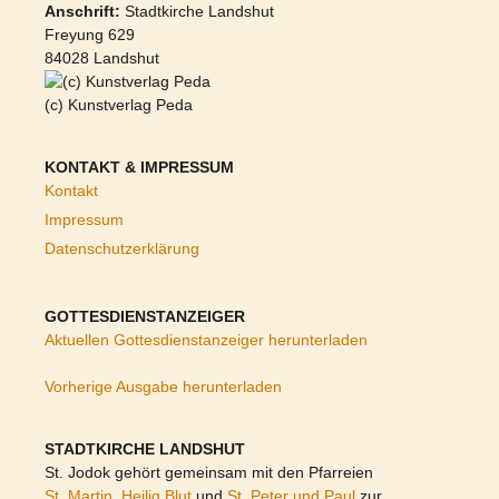
Anschrift:
Stadtkirche Landshut
Freyung 629
84028 Landshut
(c) Kunstverlag Peda
KONTAKT & IMPRESSUM
Kontakt
Impressum
Datenschutzerklärung
GOTTESDIENSTANZEIGER
Aktuellen Gottesdienstanzeiger herunterladen
Vorherige Ausgabe herunterladen
STADTKIRCHE LANDSHUT
St. Jodok gehört gemeinsam mit den Pfarreien
St. Martin
,
Heilig Blut
und
St. Peter und Paul
zur