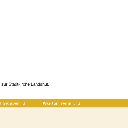
 zur Stadtkirche Landshut.
nd Gruppen
Was tun, wenn ..