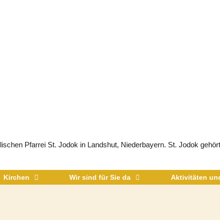
schen Pfarrei St. Jodok in Landshut, Niederbayern. St. Jodok gehört
Kirchen
Wir sind für Sie da
Aktivitäten u