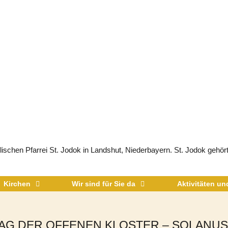
schen Pfarrei St. Jodok in Landshut, Niederbayern. St. Jodok gehört
Kirchen
Wir sind für Sie da
Aktivitäten u
AG DER OFFENEN KLOSTER – SOLAN