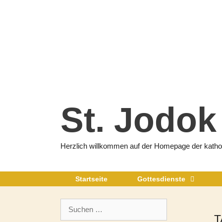
Zum
Inhalt
springen
St. Jodok
Herzlich willkommen auf der Homepage der katholi
Startseite
Gottesdienste
Suchen
nach:
T