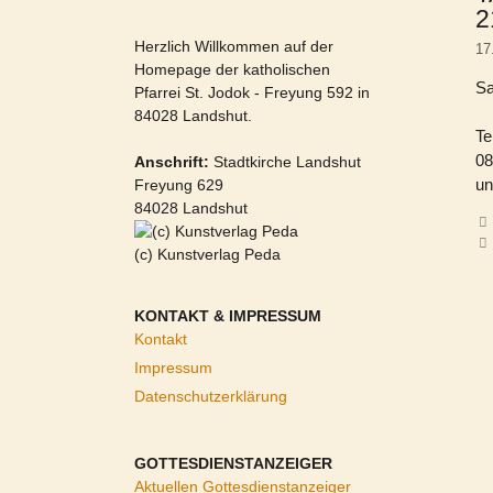
2
Herzlich Willkommen auf der
17
Homepage der katholischen
Sa
Pfarrei St. Jodok - Freyung 592 in
84028 Landshut.
Te
08
Anschrift:
Stadtkirche Landshut
un
Freyung 629
84028 Landshut
(c) Kunstverlag Peda
KONTAKT & IMPRESSUM
Kontakt
Impressum
Datenschutzerklärung
GOTTESDIENSTANZEIGER
Aktuellen Gottesdienstanzeiger