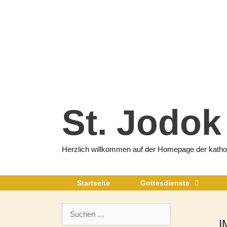
Zum
Inhalt
springen
St. Jodok
Herzlich willkommen auf der Homepage der katholi
Startseite
Gottesdienste
Suchen
nach:
I