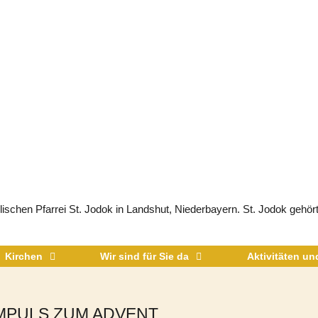
schen Pfarrei St. Jodok in Landshut, Niederbayern. St. Jodok gehört
Kirchen
Wir sind für Sie da
Aktivitäten u
MPULS ZUM ADVENT