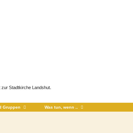
 zur Stadtkirche Landshut.
nd Gruppen
Was tun, wenn ..