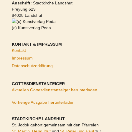
Anschrift:
Stadtkirche Landshut
Freyung 629
84028 Landshut
(c) Kunstverlag Peda
KONTAKT & IMPRESSUM
Kontakt
Impressum
Datenschutzerklärung
GOTTESDIENSTANZEIGER
Aktuellen Gottesdienstanzeiger herunterladen
Vorherige Ausgabe herunterladen
STADTKIRCHE LANDSHUT
St. Jodok gehört gemeinsam mit den Pfarreien
St. Martin
,
Heilig Blut
und
St. Peter und Paul
zur