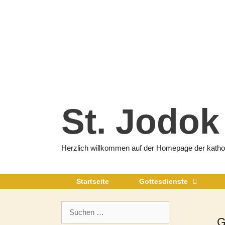
Zum
Inhalt
springen
St. Jodok
Herzlich willkommen auf der Homepage der katholi
Startseite
Gottesdienste
Suchen
nach:
G