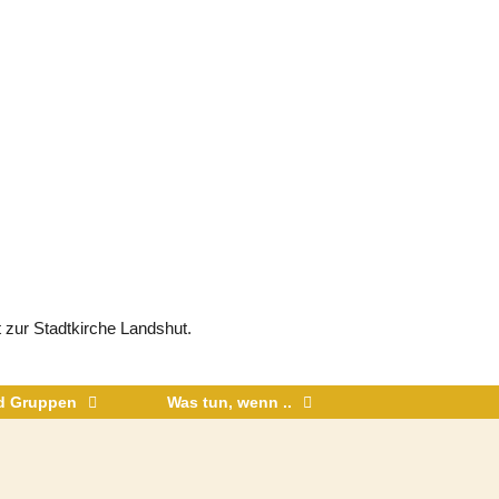
 zur Stadtkirche Landshut.
nd Gruppen
Was tun, wenn ..