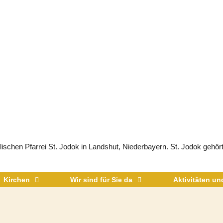
schen Pfarrei St. Jodok in Landshut, Niederbayern. St. Jodok gehört
Kirchen
Wir sind für Sie da
Aktivitäten u