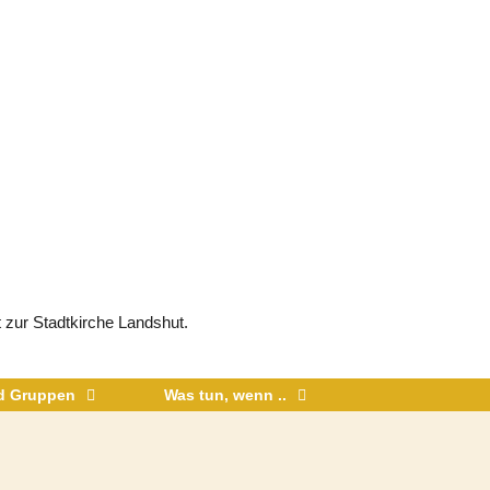
 zur Stadtkirche Landshut.
nd Gruppen
Was tun, wenn ..