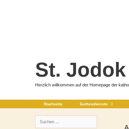
Zum
Inhalt
springen
St. Jodok
Herzlich willkommen auf der Homepage der katholi
Startseite
Gottesdienste
Suchen
nach:
A