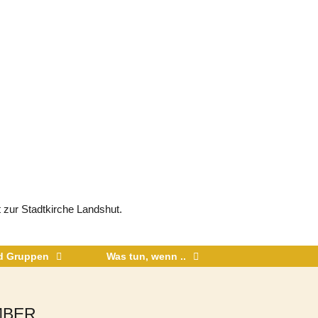
 zur Stadtkirche Landshut.
nd Gruppen
Was tun, wenn ..
MBER