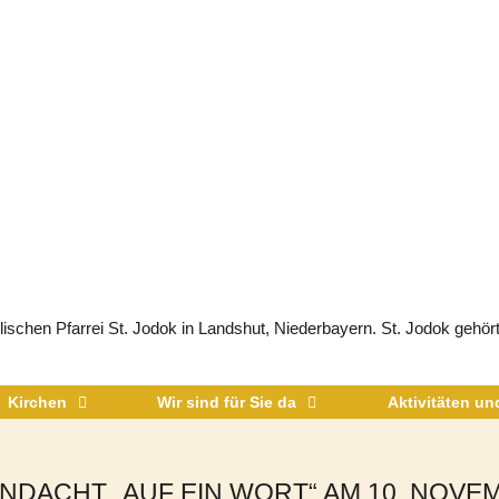
schen Pfarrei St. Jodok in Landshut, Niederbayern. St. Jodok gehört
Kirchen
Wir sind für Sie da
Aktivitäten u
NDACHT „AUF EIN WORT“ AM 10. NOVE